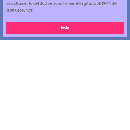
al trattamento dei dati personali ai sensi degli articoli 13-14 del
GDPR 2016/679
Invia
Via Cappadocia 12-18, 00179, Roma RM
06 7720 1233
392 8022 767
Lun - Gio: 9:00 - 18:00
Ven: 10:00 - 18:00