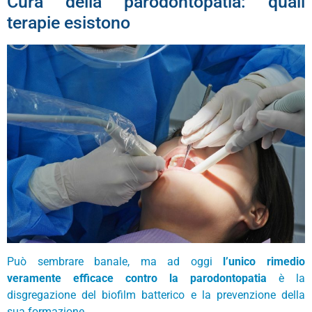
Cura della parodontopatia: quali
terapie esistono
Può sembrare banale, ma ad oggi
l’unico rimedio
veramente efficace contro la parodontopatia
è la
disgregazione del biofilm batterico e la prevenzione della
sua formazione.