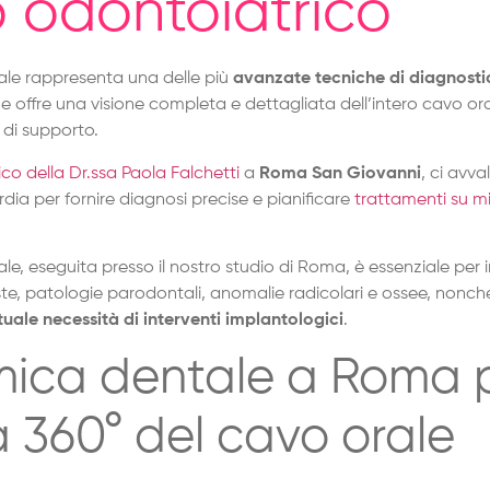
 odontoiatrico
ale rappresenta una delle più
avanzate tecniche di diagnosti
 e offre una visione completa e dettagliata dell’intero cavo ora
e di supporto.
ico della Dr.ssa Paola Falchetti
a
Roma San Giovanni
, ci avv
dia per fornire diagnosi precise e pianificare
trattamenti su m
le, eseguita presso il nostro studio di Roma, è essenziale per 
te, patologie parodontali, anomalie radicolari e ossee, nonc
ntuale necessità di interventi implantologici
.
ica dentale a Roma 
a 360° del cavo orale