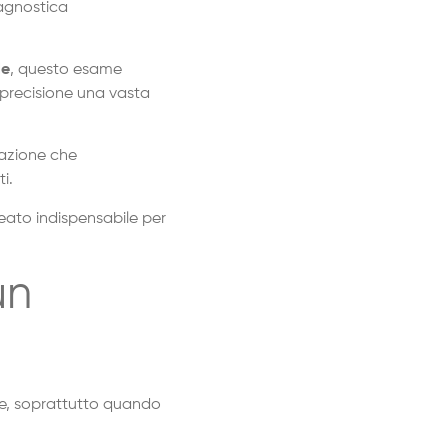
iagnostica
le
, questo esame
 precisione una vasta
razione che
ti.
leato indispensabile per
un
le, soprattutto quando