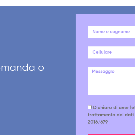
domanda o
Dichiaro di aver le
trattamento dei dati 
2016/679