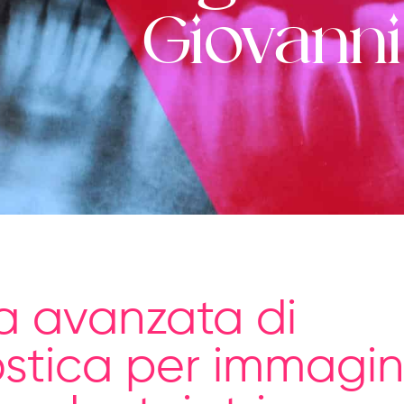
Giovanni
a avanzata di
stica per immagini