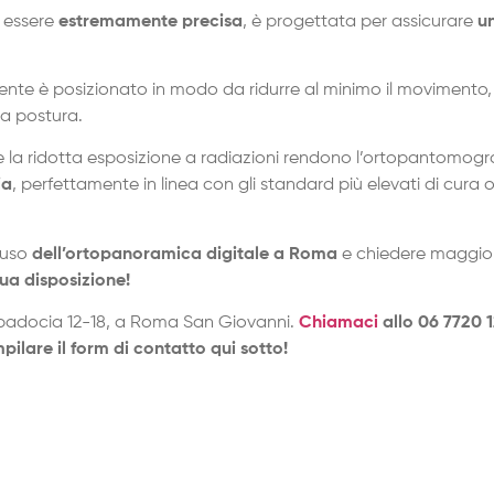
a essere
estremamente precisa
, è progettata per assicurare
u
iente è posizionato in modo da ridurre al minimo il movimento
ta postura.
e la ridotta esposizione a radiazioni rendono l’ortopantomogr
ia
, perfettamente in linea con gli standard più elevati di cura 
’uso
dell’ortopanoramica digitale a Roma
e chiedere maggiori
ua disposizione!
padocia 12-18, a Roma San Giovanni.
Chiamaci
allo 06 7720 1
pilare il form di contatto qui sotto!