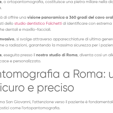
e
, o ortopantomografia, costituisce una pietra miliare nella d
a.
à di offrire una
visione panoramica a 360 gradi del cavo ora
sti dello
studio dentistico Falchetti
di identificare con estrema
 dentali e maxillo-facciali.
invasivo
, si svolge attraverso apparecchiature di ultima gene
ne a radiazioni, garantendo la massima sicurezza per i pazien
e
, eseguita presso il
nostro studio di Roma
, diventa così un al
icace e personalizzato.
tomografia a Roma: 
curo e preciso
oma San Giovanni, l’attenzione verso il paziente è fondamenta
gnostici come l’ortopantomografia.