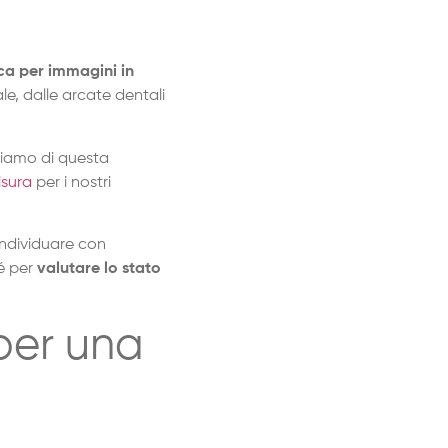
ca per immagini in
le, dalle arcate dentali
aliamo di questa
isura
per i nostri
individuare con
hé per
valutare lo stato
per una