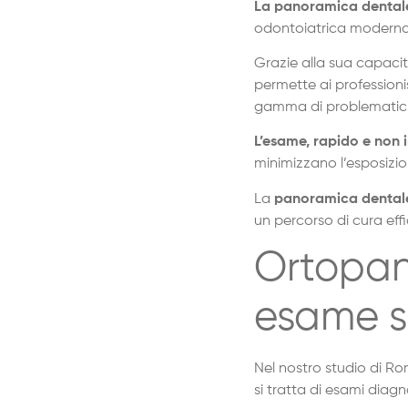
La panoramica dental
odontoiatrica modern
Grazie alla sua capacit
permette ai professioni
gamma di problematiche
L’esame, rapido e non 
minimizzano l’esposizio
La
panoramica dental
un percorso di cura eff
Ortopan
esame si
Nel nostro studio di R
si tratta di esami dia