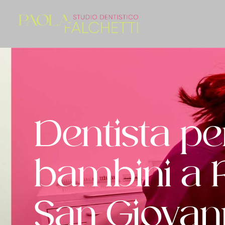
Dentista pe
bambini a
San Giovan