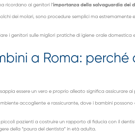
a ricordano ai genitori l’
importanza della salvaguardia dei de
i solchi dei molari, sono procedure semplici ma estremamente effic
are i genitori sulle migliori pratiche di igiene orale domestica
bini a Roma: perché af
pia essere un vero e proprio alleato significa assicurare ai pi
n ambiente accogliente e rassicurante, dove i bambini possono 
iccoli pazienti a costruire un rapporto di fiducia con il dent
rgere della “paura del dentista” in età adulta.