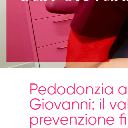
Pedodonzia 
Giovanni: il va
prevenzione fi