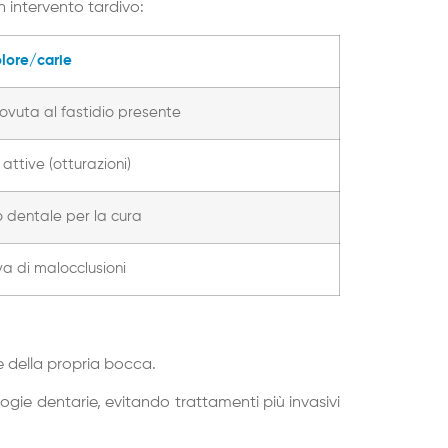
n intervento tardivo:
olore/carie
ovuta al fastidio presente
attive (otturazioni)
o dentale per la cura
va di malocclusioni
e della propria bocca.
gie dentarie, evitando trattamenti più invasivi