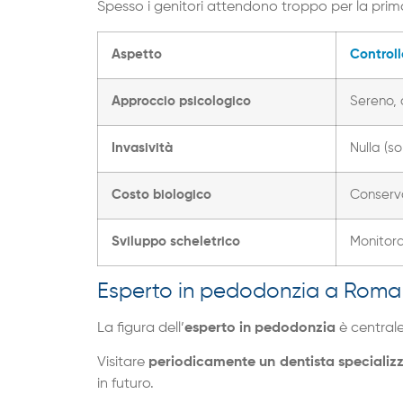
Spesso i genitori attendono troppo per la prima 
Aspetto
Controll
Approccio psicologico
Sereno, 
Invasività
Nulla (so
Costo biologico
Conserva
Sviluppo scheletrico
Monitor
Esperto in pedodonzia a Roma p
La figura dell’
esperto in pedodonzia
è centrale
Visitare
periodicamente un dentista specializ
in futuro.