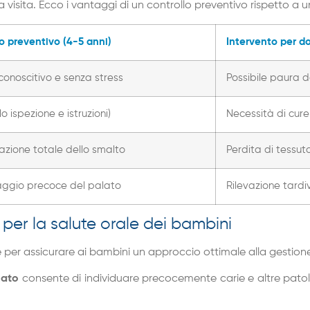
visita. Ecco i vantaggi di un controllo preventivo rispetto a u
o preventivo (4-5 anni)
Intervento per d
conoscitivo e senza stress
Possibile paura d
lo ispezione e istruzioni)
Necessità di cure 
zione totale dello smalto
Perdita di tessut
aggio precoce del palato
Rilevazione tardi
er la salute orale dei bambini
 per assicurare ai bambini un approccio ottimale alla gestion
zato
consente di individuare precocemente carie e altre patolo