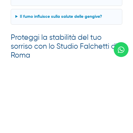
Il fumo influisce sulla salute delle gengive?
Proteggi la stabilità del tuo
sorriso con lo Studio Falchetti di
Roma
Vuoi saperne di più sui trattamenti di
parodontologia a
Roma
? Affidati allo Studio della Dr.ssa Paola Falchetti per
un consulto clinico approfondito. Il nostro team è pronto
ad aiutarti a mantenere i tuoi denti sani e saldi.
Ci troviamo in
Via Cappadocia 12-18, a Roma San
Giovanni
.