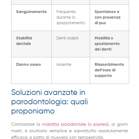
Sanguinamento
Frequente
Spontaneo e
durante lo
con presenza
spazzolamento
di pus
Stabilità
Denti stabili
Mobilità o
dentale
spostamento
dei denti
Danno osseo
Assente
Riassorbimento
dell’osso di
supporto
Soluzioni avanzate in
parodontologia: quali
proponiamo
Contrastare la
malattia parodontale (o piorrea)
, ai giorni
nostri, è piuttosto semplice e soprattutto assolutamente
efficace, a patto di muoversi con tempestività.