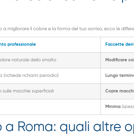
 a migliorare il colore e la forma del tuo sorriso, ecco le differe
to professionale
Faccette dent
 colore naturale dello smalto
Modificare co
(richiede richiami periodici)
Lungo termine
o sulle macchie superficiali
Copre macchie
Minima
(spess
 a Roma: quali altre op