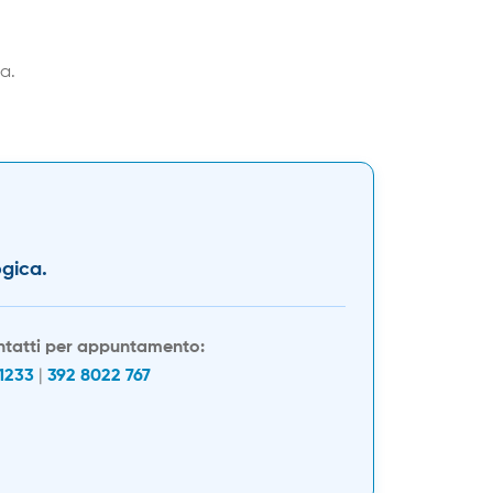
a.
ogica.
tatti per appuntamento:
1233
|
392 8022 767