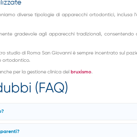
lizzate
amo diverse tipologie di apparecchi ortodontici, inclusa l’ort
mente gradevole agli apparecchi tradizionali, consentendo ai 
ostro studio di Roma San Giovanni è sempre incentrato sul pazie
o ortodontico.
anche per la gestione clinica del
bruxismo
.
 dubbi (FAQ)
o?
parenti?