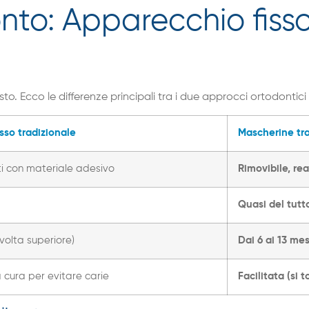
onto: Apparecchio fiss
to. Ecco le differenze principali tra i due approcci ortodontici
sso tradizionale
Mascherine tra
ti con materiale adesivo
Rimovibile, rea
Quasi del tutt
volta superiore)
Dai 6 ai 13 mes
 cura per evitare carie
Facilitata (si 