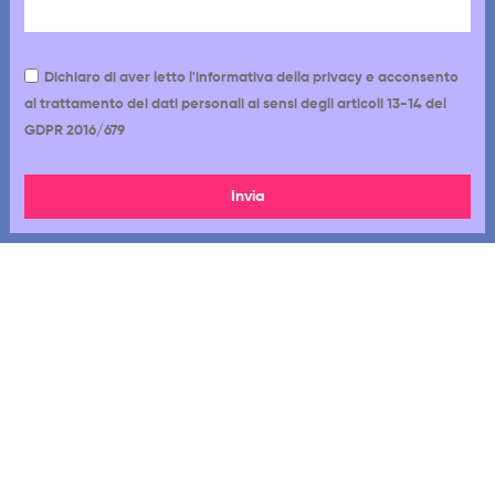
Dichiaro di aver letto l'informativa della privacy e acconsento
al trattamento dei dati personali ai sensi degli articoli 13-14 del
GDPR 2016/679
Invia
Via Cappadocia 12-18, 00179, Roma RM
06 7720 1233