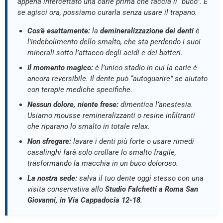
appena intercettato una carie prima che faccia il “buco”. E
se agisci ora, possiamo curarla senza usare il trapano.
Cos’è esattamente:
la
demineralizzazione dei denti
è
l’indebolimento dello smalto, che sta perdendo i suoi
minerali sotto l’attacco degli acidi e dei batteri.
Il momento magico:
è l’unico stadio in cui la carie è
ancora reversibile. Il dente può “autoguarire” se aiutato
con terapie mediche specifiche.
Nessun dolore, niente frese:
dimentica l’anestesia.
Usiamo mousse remineralizzanti o resine infiltranti
che riparano lo smalto in totale relax.
Non sfregare:
lavare i denti più forte o usare rimedi
casalinghi farà solo crollare lo smalto fragile,
trasformando la macchia in un buco doloroso.
La nostra sede:
salva il tuo dente oggi stesso con una
visita conservativa allo
Studio Falchetti a Roma San
Giovanni, in Via Cappadocia 12-18
.