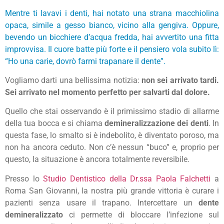
Mentre ti lavavi i denti, hai notato una strana macchiolina
opaca, simile a gesso bianco, vicino alla gengiva. Oppure,
bevendo un bicchiere d’acqua fredda, hai avvertito una fitta
improvvisa. Il cuore batte più forte e il pensiero vola subito lì:
“Ho una carie, dovrò farmi trapanare il dente”.
Vogliamo darti una bellissima notizia:
non sei arrivato tardi.
Sei arrivato nel momento perfetto per salvarti dal dolore.
Quello che stai osservando è il primissimo stadio di allarme
della tua bocca e si chiama
demineralizzazione dei denti
. In
questa fase, lo smalto si è indebolito, è diventato poroso, ma
non ha ancora ceduto. Non c’è nessun “buco” e, proprio per
questo, la situazione è ancora totalmente reversibile.
Presso lo
Studio Dentistico della Dr.ssa Paola Falchetti
a
Roma San Giovanni, la nostra più grande vittoria è curare i
pazienti senza usare il trapano. Intercettare un
dente
demineralizzato
ci permette di bloccare l’infezione sul