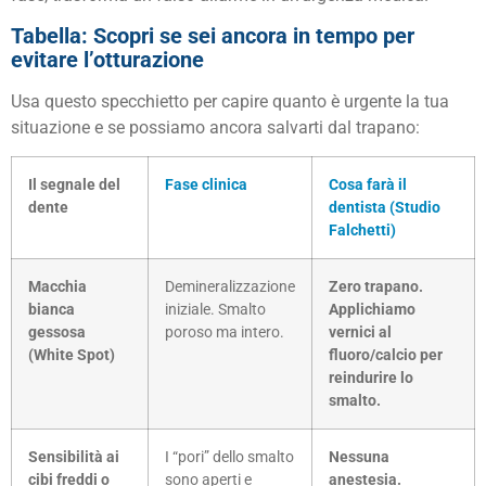
Tabella: Scopri se sei ancora in tempo per
evitare l’otturazione
Usa questo specchietto per capire quanto è urgente la tua
situazione e se possiamo ancora salvarti dal trapano:
Il segnale del
Fase clinica
Cosa farà il
dente
dentista (Studio
Falchetti)
Macchia
Demineralizzazione
Zero trapano.
bianca
iniziale. Smalto
Applichiamo
gessosa
poroso ma intero.
vernici al
(White Spot)
fluoro/calcio per
reindurire lo
smalto.
Sensibilità ai
I “pori” dello smalto
Nessuna
cibi freddi o
sono aperti e
anestesia.