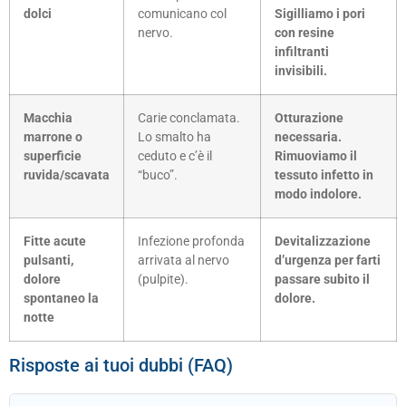
dolci
comunicano col
Sigilliamo i pori
nervo.
con resine
infiltranti
invisibili.
Macchia
Carie conclamata.
Otturazione
marrone o
Lo smalto ha
necessaria.
superficie
ceduto e c’è il
Rimuoviamo il
ruvida/scavata
“buco”.
tessuto infetto in
modo indolore.
Fitte acute
Infezione profonda
Devitalizzazione
pulsanti,
arrivata al nervo
d’urgenza per farti
dolore
(pulpite).
passare subito il
spontaneo la
dolore.
notte
Risposte ai tuoi dubbi (FAQ)