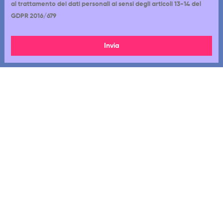
al trattamento dei dati personali ai sensi degli articoli 13-14 del
GDPR 2016/679
Invia
Via Cappadocia 12-18, 00179, Roma RM
06 7720 1233
392 8022 767
Lun - Gio: 9:00 - 18:00
Ven: 10:00 - 18:00