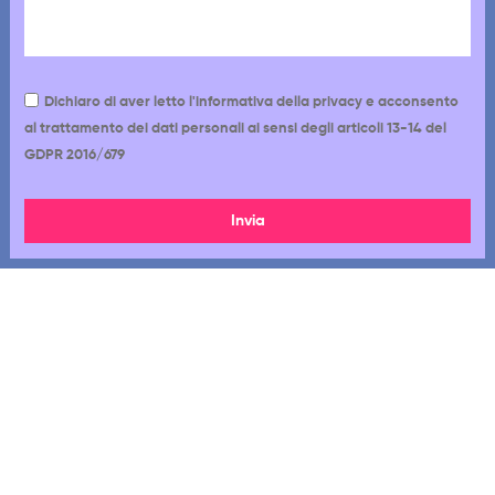
Dichiaro di aver letto l'informativa della privacy e acconsento
al trattamento dei dati personali ai sensi degli articoli 13-14 del
GDPR 2016/679
Invia
Via Cappadocia 12-18, 00179, Roma RM
06 7720 1233