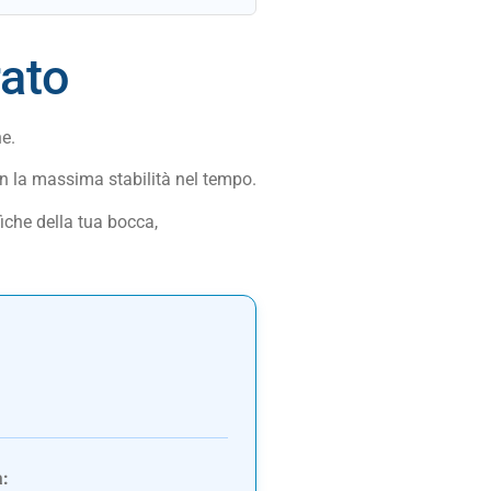
rato
ne.
con la massima stabilità nel tempo.
fiche della tua bocca,
a: