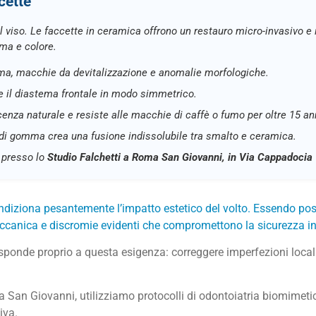
ccette
el viso. Le faccette in ceramica offrono un restauro micro-invasivo e
rma e colore.
uma, macchie da devitalizzazione e anomalie morfologiche.
e il diastema frontale in modo simmetrico.
lucenza naturale e resiste alle macchie di caffè o fumo per oltre 15 an
di gomma crea una fusione indissolubile tra smalto e ceramica.
a presso lo
Studio Falchetti a Roma San Giovanni, in Via Cappadocia
 condiziona pesantemente l’impatto estetico del volto. Essendo posi
meccanica e discromie evidenti che compromettono la sicurezza in
sponde proprio a questa esigenza: correggere imperfezioni local
San Giovanni, utilizziamo protocolli di odontoiatria biomimetic
iva.