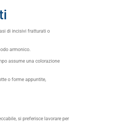
ti
i di incisivi fratturati o
 modo armonico.
l tempo assume una colorazione
otte o forme appuntite,
cabile, si preferisce lavorare per