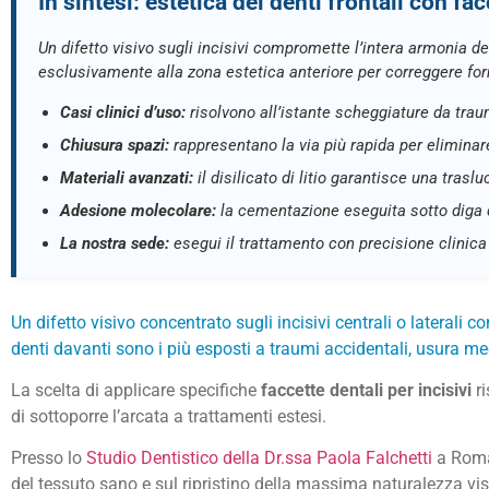
In sintesi: estetica dei denti frontali con fa
Un difetto visivo sugli incisivi compromette l’intera armonia d
esclusivamente alla zona estetica anteriore per correggere fo
Casi clinici d’uso:
risolvono all’istante scheggiature da tra
Chiusura spazi:
rappresentano la via più rapida per eliminar
Materiali avanzati:
il disilicato di litio garantisce una tras
Adesione molecolare:
la cementazione eseguita sotto diga 
La nostra sede:
esegui il trattamento con precisione clinic
Un difetto visivo concentrato sugli incisivi centrali o laterali
denti davanti sono i più esposti a traumi accidentali, usura 
La scelta di applicare specifiche
faccette dentali per incisivi
ri
di sottoporre l’arcata a trattamenti estesi.
Presso lo
Studio Dentistico della Dr.ssa Paola Falchetti
a Roma 
del tessuto sano e sul ripristino della massima naturalezza vis