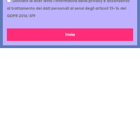
Dichiaro di aver letto l'informativa della privacy e acconsento
al trattamento dei dati personali ai sensi degli articoli 13-14 del
GDPR 2016/679
Invia
Via Cappadocia 12-18, 00179, Roma RM
06 7720 1233
392 8022 767
Lun - Gio: 9:00 - 18:00