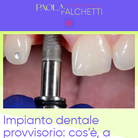
Impianto dentale
provvisorio: cos’è, a