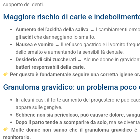
supporto dei denti.
Maggiore rischio di carie e indeboliment
Aumento dell’acidità della saliva
→ I cambiamenti ormona
gli acidi
che danneggiano lo smalto.
Nausea e vomito
→ Il reflusso gastrico e il vomito frequ
dello smalto e aumentando la sensibilità dentale.
Desiderio di cibi zuccherati
→ Alcune donne in gravidanza
batteri responsabili della carie
.
Per questo è fondamentale seguire una corretta igiene orale
Granuloma gravidico: un problema poco
In alcuni casi, il forte aumento del progesterone può ca
appare sulle gengive.
Sebbene non sia pericoloso, può causare dolore, sangu
Dopo il parto tende a scomparire da solo,
ma se diventa 
Molte donne non sanno che il granuloma gravidico è te
monitorarlo.