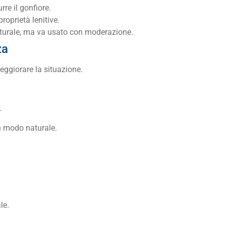
re il gonfiore.
oprietà lenitive.
urale, ma va usato con moderazione.
za
peggiorare la situazione.
.
in modo naturale.
le.