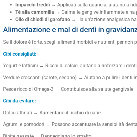
Impacchi freddi
→ Applicati sulla guancia, aiutano a ridur
Tè alla camomilla
→ Calma le gengive infiammate e ha pr
Olio di chiodi di garofano
→ Ha un’azione analgesica nat
Alimentazione e mal di denti in gravidan
Se il dolore è forte, scegli alimenti morbidi e nutrienti per non 
Cibi consigliati:
Yogurt e latticini → Ricchi di calcio, aiutano a rinforzare i denti
Verdure croccanti (carote, sedano) → Aiutano a pulire i denti 
Pesce ricco di Omega-3 → Contribuisce alla salute gengivale.
Cibi da evitare:
Dolci raffinati → Aumentano il rischio di carie.
Agrumi e pomodori → Possono accentuare la sensibilità denta
Bibite gassate → Danneggiano lo smalto.