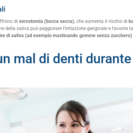
li
ffrono di
xerostomia (bocca secca)
, che aumenta il rischio di
ba
della saliva può peggiorare l’irritazione gengivale e favorire la 
one di saliva (ad esempio masticando gomme senza zucchero) p
n mal di denti durante 