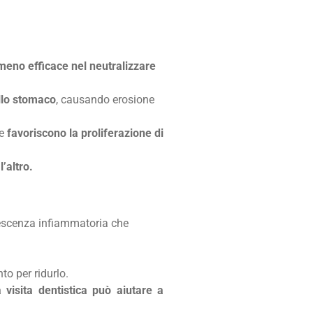
meno efficace nel neutralizzare
ello stomaco
, causando erosione
he
favoriscono la proliferazione di
’altro.
rescenza infiammatoria che
to per ridurlo.
visita dentistica può aiutare a