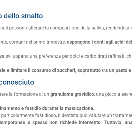
o dello smalto
li possono alterare la composizione della saliva, rendendola
ente, comuni nel primo trimestre,
espongono i denti agli acidi d
 sviluppano una preferenza per dolci e carboidrati raffinati, c
 e limitare il consumo di zuccheri, soprattutto tra un pasto e l
 conosciuto
usare la formazione di un
granuloma gravidico
, una piccola esc
inamento e fastidio durante la masticazione.
particolarmente fastidioso, il dentista può valutare un trattamen
mporaneo e spesso non richiede intervento. Tuttavia, una 