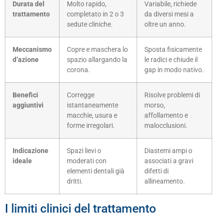
Durata del
Molto rapido,
Variabile, richiede
trattamento
completato in 2 o 3
da diversi mesi a
sedute cliniche.
oltre un anno.
Meccanismo
Copre e maschera lo
Sposta fisicamente
d’azione
spazio allargando la
le radici e chiude il
corona.
gap in modo nativo.
Benefici
Corregge
Risolve problemi di
aggiuntivi
istantaneamente
morso,
macchie, usura e
affollamento e
forme irregolari.
malocclusioni.
Indicazione
Spazi lievi o
Diastemi ampi o
ideale
moderati con
associati a gravi
elementi dentali già
difetti di
dritti.
allineamento.
I limiti clinici del trattamento