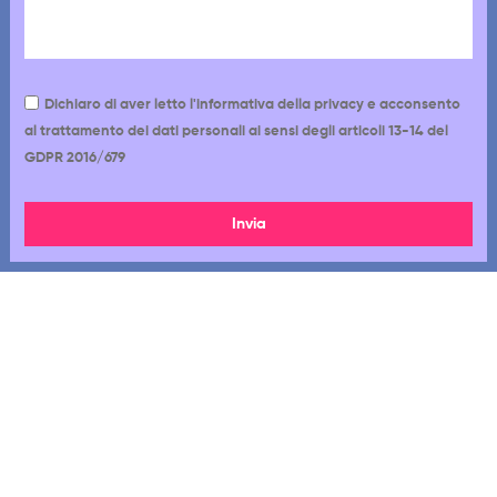
Dichiaro di aver letto l'informativa della privacy e acconsento
al trattamento dei dati personali ai sensi degli articoli 13-14 del
GDPR 2016/679
Invia
Via Cappadocia 12-18, 00179, Roma RM
06 7720 1233