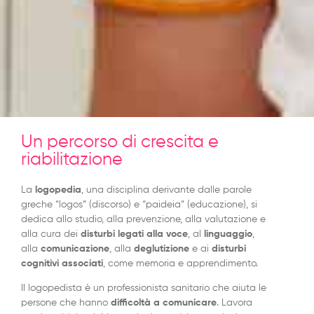
Un percorso di crescita e
riabilitazione
La
logopedia
, una disciplina derivante dalle parole
greche “logos” (discorso) e “paideia” (educazione), si
dedica allo studio, alla prevenzione, alla valutazione e
alla cura dei
disturbi legati alla voce
, al
linguaggio
,
alla
comunicazione
, alla
deglutizione
e ai
disturbi
cognitivi associati
, come memoria e apprendimento.
Il logopedista è un professionista sanitario che aiuta le
persone che hanno
difficoltà a comunicare
. Lavora