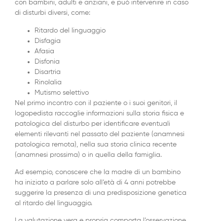
con bambini, adulti e anziani, e può intervenire in caso
di disturbi diversi, come:
Ritardo del linguaggio
Disfagia
Afasia
Disfonia
Disartria
Rinolalia
Mutismo selettivo
Nel primo incontro con il paziente o i suoi genitori, il
logopedista raccoglie informazioni sulla storia fisica e
patologica del disturbo per identificare eventuali
elementi rilevanti nel passato del paziente (anamnesi
patologica remota), nella sua storia clinica recente
(anamnesi prossima) o in quella della famiglia.
Ad esempio, conoscere che la madre di un bambino
ha iniziato a parlare solo all’età di 4 anni potrebbe
suggerire la presenza di una predisposizione genetica
al ritardo del linguaggio.
La valutazione vera e propria comporta l’osservazione