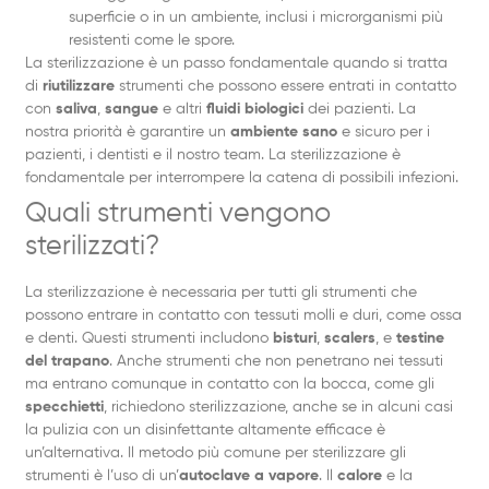
superficie o in un ambiente, inclusi i microrganismi più
resistenti come le spore.
La sterilizzazione è un passo fondamentale quando si tratta
di
riutilizzare
strumenti che possono essere entrati in contatto
con
saliva
,
sangue
e altri
fluidi biologici
dei pazienti. La
nostra priorità è garantire un
ambiente sano
e sicuro per i
pazienti, i dentisti e il nostro team. La sterilizzazione è
fondamentale per interrompere la catena di possibili infezioni.
Quali strumenti vengono
sterilizzati?
La sterilizzazione è necessaria per tutti gli strumenti che
possono entrare in contatto con tessuti molli e duri, come ossa
e denti. Questi strumenti includono
bisturi
,
scalers
, e
testine
del trapano
. Anche strumenti che non penetrano nei tessuti
ma entrano comunque in contatto con la bocca, come gli
specchietti
, richiedono sterilizzazione, anche se in alcuni casi
la pulizia con un disinfettante altamente efficace è
un’alternativa. Il metodo più comune per sterilizzare gli
strumenti è l’uso di un’
autoclave a vapore
. Il
calore
e la