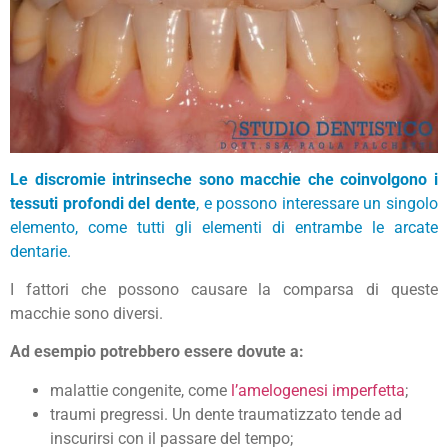
Le discromie intrinseche sono macchie che coinvolgono i
tessuti profondi del dente
, e possono interessare un singolo
elemento, come tutti gli elementi di entrambe le arcate
dentarie.
I fattori che possono causare la comparsa di queste
macchie sono diversi.
Ad esempio potrebbero essere dovute a:
malattie congenite, come
l’amelogenesi imperfetta
;
traumi pregressi. Un dente traumatizzato tende ad
inscurirsi con il passare del tempo;