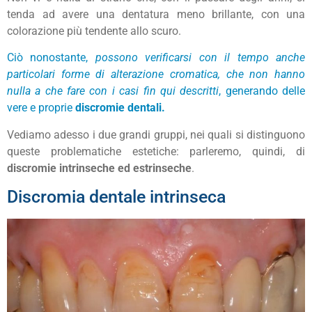
tenda ad avere una dentatura meno brillante, con una
colorazione più tendente allo scuro.
Ciò nonostante,
possono verificarsi con il tempo anche
particolari forme di alterazione cromatica, che non hanno
nulla a che fare con i casi fin qui descritti
, generando delle
vere e proprie
discromie dentali.
Vediamo adesso i due grandi gruppi, nei quali si distinguono
queste problematiche estetiche: parleremo, quindi, di
discromie intrinseche ed estrinseche
.
Discromia dentale intrinseca