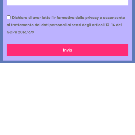
Dichiaro di aver letto l'informativa della privacy e acconsento
al trattamento dei dati personali ai sensi degli articoli 13-14 del
GDPR 2016/679
Invia
Via Cappadocia 12-18, 00179, Roma RM
06 7720 1233
392 8022 767