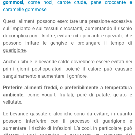
gommosi
, come noci, carote crude, pane croccante e
caramelle gommose.
Questi alimenti possono esercitare una pressione eccessiva
sull’impianto e sui tessuti circostanti, aumentando il rischio
di complicazioni.
Inoltre, evitare cibi piccanti e speziati, che
possono irritare le gengive e prolungare il tempo di
guarigione
.
Anche i cibi e le bevande calde dovrebbero essere evitati nei
primi giorni post-operatori, poiché il calore può causare
sanguinamento e aumentare il gonfiore.
Preferire alimenti freddi, o preferibilmente a temperatura
ambiente
, come yogurt, frullati, purè di patate, gelato e
vellutate.
Le bevande gassate e alcoliche sono da evitare, in quanto
possono interferire con il processo di guarigione e
aumentare il rischio di infezioni. L’alcool, in particolare, può