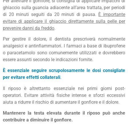
Per alleviare il gonfiore, si consiglia di applicare impacchi di
ghiaccio sulla guancia adiacente all’area trattata, per periodi
di 20 minuti seguiti da 20 minuti di pausa.
È importante
evitare di applicare il ghiaccio direttamente sulla pelle per
prevenire danni da freddo
.
Per gestire il dolore, il dentista prescriverà normalmente
analgesici e antinfiammatori. I farmaci a base di ibuprofene
o paracetamolo sono comunemente utilizzati e dovrebbero
essere assunti secondo le indicazioni fornite.
È essenziale seguire scrupolosamente le dosi consigliate
per evitare effetti collaterali
.
Il riposo è altrettanto essenziale nei primi giorni post-
operatori. Evitare attività fisiche intense e sforzi eccessivi
aiuta a ridurre il rischio di aumentare il gonfiore e il dolore.
Mantenere la testa elevata durante il riposo può anche
contribuire a diminuire il gonfiore.