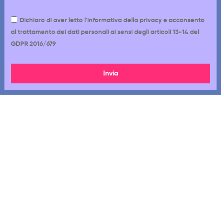
Dichiaro di aver letto l'informativa della privacy e acconsento
al trattamento dei dati personali ai sensi degli articoli 13-14 del
GDPR 2016/679
Invia
Via Cappadocia 12-18, 00179, Roma RM
06 7720 1233
392 8022 767